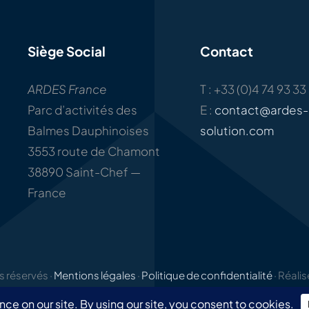
Siège Social
Contact
ARDES France
T : +33 (0)4 74 93 33
Parc d’activités des
E :
contact@ardes-
Balmes Dauphinoises
solution.com
3553 route de Chamont
38890 Saint-Chef —
France
 réservés ·
Mentions légales
·
Politique de confidentialité
· Réali