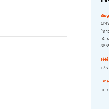
Sièg
ARD
Parc
355
388
Tél
+33 
Emai
con