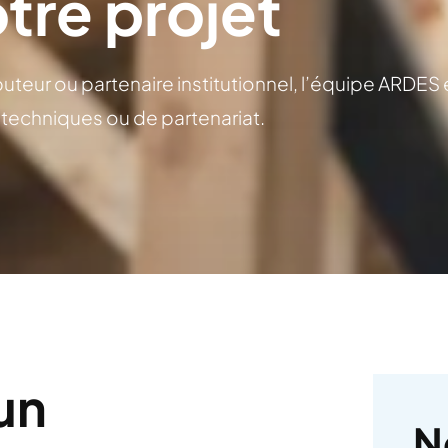
tre projet
buteur ou partenaire institutionnel, l’équipe ARDES
echniques ou de partenariat.
un
N