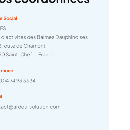
e Social
ES
 d’activités des Balmes Dauphinoises
3 route de Chamont
90 Saint-Chef — France
éphone
(0)4 74 93 33 34
l
tact@ardes-solution.com