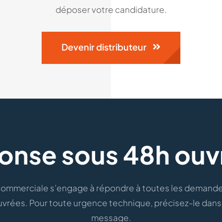
déposer votre candidature.
Devenir distributeur
onse sous 48h ouv
ommerciale s’engage à répondre à toutes les demande
vrées. Pour toute urgence technique, précisez-le dans 
message.