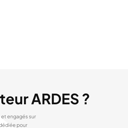
uteur ARDES ?
 et engagés sur
 dédiée pour