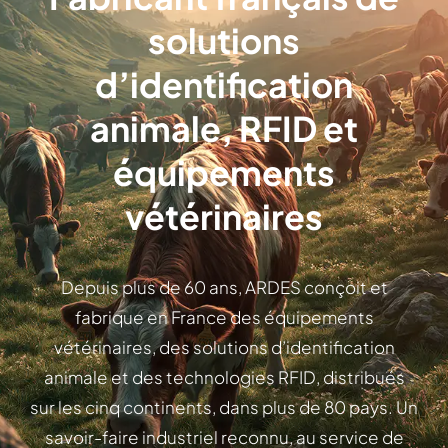
solutions
d’identification
animale, RFID et
équipements
vétérinaires
Depuis plus de 60 ans, ARDES conçoit et
fabrique en France des équipements
vétérinaires, des solutions d’identification
animale et des technologies RFID, distribués
sur les cinq continents, dans plus de 80 pays. Un
savoir-faire industriel reconnu, au service de